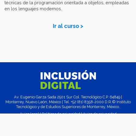
técnicas de la programación orientada a objetos, empleadas
en los lenguajes modernos.
Ir al curso >
Av. Eugenio Garza Sada 2501 Sur Col. Tecnológico C.P. 64849 |
Monterrey, Nuevo León, México | Tel. +52 (81) 8358-2000 D.R.© Instituto
Tecnológico y de Estudios Superiores de Monterrey, México.
Aviso legal
|
Políticas de privacidad
|
Aviso de privacidad